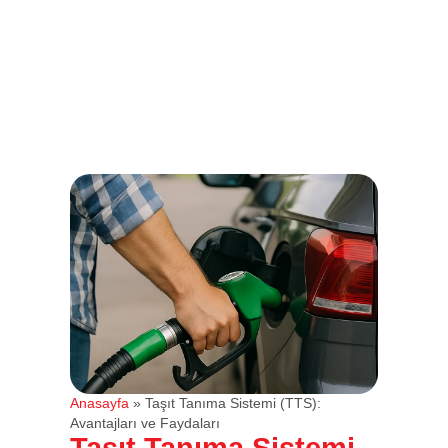
TT Akaryakıt
Shell Taşıt Tanıma Sistemi ile Kolay Akaryakıt Yönetimi
Anasayfa
»
Taşıt Tanıma Sistemi (TTS):
Avantajları ve Faydaları